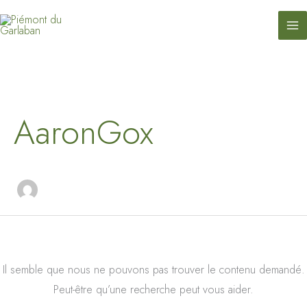
contenu
Aller
principal
au
contenu
Rechercher :
AaronGox
Il semble que nous ne pouvons pas trouver le contenu demandé.
Peut-être qu’une recherche peut vous aider.