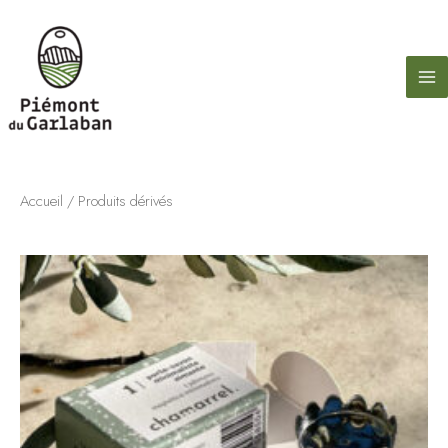
contenu
Aller
principal
au
contenu
Accueil
/ Produits dérivés