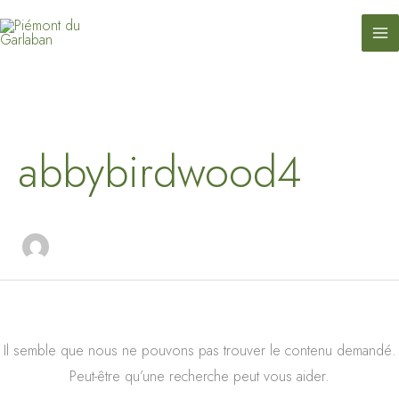
contenu
Aller
principal
au
contenu
Rechercher :
abbybirdwood4
Il semble que nous ne pouvons pas trouver le contenu demandé.
Peut-être qu’une recherche peut vous aider.