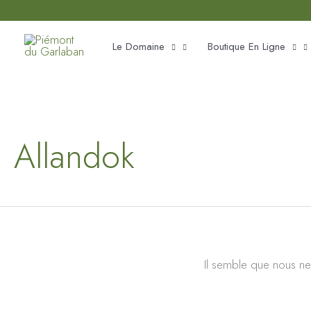
Aller
principal
au
Le Domaine
Boutique En Ligne
contenu
Allandok
Il semble que nous ne