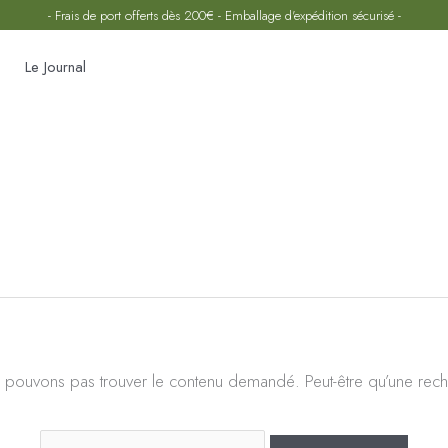
- Frais de port offerts dès 200€ - Emballage d'expédition sécurisé -
Le Journal
Rechercher :
 pouvons pas trouver le contenu demandé. Peut-être qu’une rech