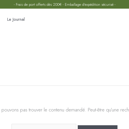
- Frais de port offerts dès 200€ - Emballage d'expédition sécurisé -
Le Journal
Rechercher :
 pouvons pas trouver le contenu demandé. Peut-être qu’une rech