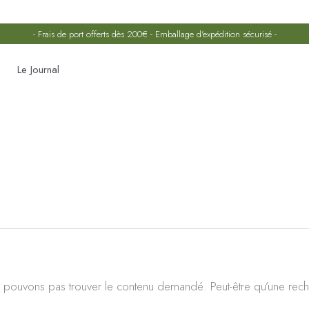
- Frais de port offerts dès 200€ - Emballage d'expédition sécurisé -
Le Journal
Rechercher :
 pouvons pas trouver le contenu demandé. Peut-être qu’une rech