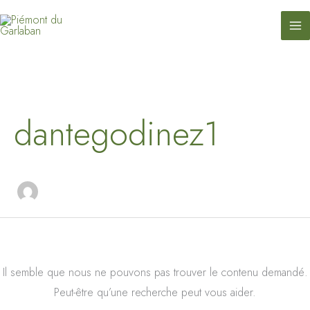
contenu
Aller
principal
au
contenu
Rechercher :
dantegodinez1
Il semble que nous ne pouvons pas trouver le contenu demandé.
Peut-être qu’une recherche peut vous aider.