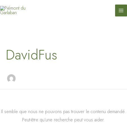
contenu
Aller
principal
au
contenu
Rechercher :
DavidFus
Il semble que nous ne pouvons pas trouver le contenu demandé.
Peut-être qu’une recherche peut vous aider.