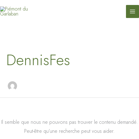
contenu
Aller
principal
au
contenu
Rechercher :
DennisFes
Il semble que nous ne pouvons pas trouver le contenu demandé.
Peut-être qu’une recherche peut vous aider.