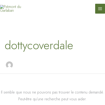
contenu
Aller
principal
au
contenu
Rechercher :
dottycoverdale
Il semble que nous ne pouvons pas trouver le contenu demandé.
Peut-être qu’une recherche peut vous aider.