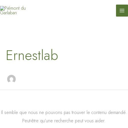
contenu
Aller
principal
au
contenu
Rechercher :
Ernestlab
Il semble que nous ne pouvons pas trouver le contenu demandé.
Peut-être qu’une recherche peut vous aider.