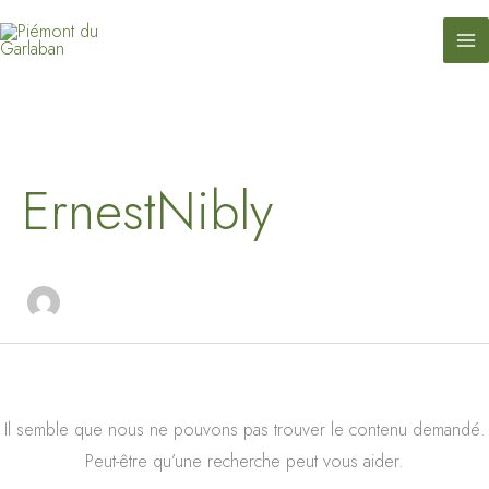
contenu
Aller
principal
au
contenu
Rechercher :
ErnestNibly
Il semble que nous ne pouvons pas trouver le contenu demandé.
Peut-être qu’une recherche peut vous aider.