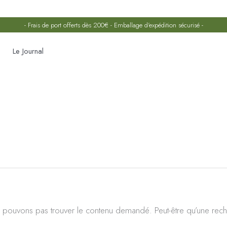
- Frais de port offerts dès 200€ - Emballage d'expédition sécurisé -
Le Journal
Rechercher :
 pouvons pas trouver le contenu demandé. Peut-être qu’une rech