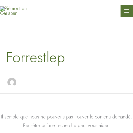
contenu
Aller
principal
au
contenu
Rechercher :
Forrestlep
Il semble que nous ne pouvons pas trouver le contenu demandé.
Peut-être qu’une recherche peut vous aider.