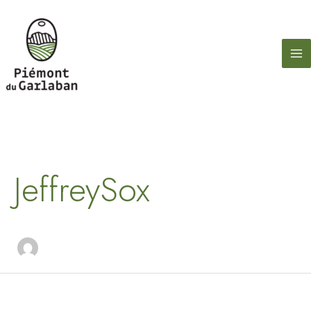
contenu
Aller
principal
au
contenu
Rechercher :
JeffreySox