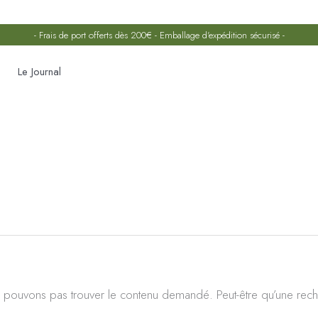
- Frais de port offerts dès 200€ - Emballage d'expédition sécurisé -
Le Journal
Rechercher :
 pouvons pas trouver le contenu demandé. Peut-être qu’une rech