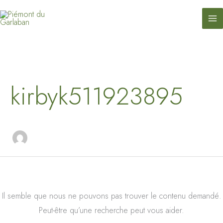
contenu
Aller
principal
au
contenu
Rechercher :
kirbyk511923895
Il semble que nous ne pouvons pas trouver le contenu demandé.
Peut-être qu’une recherche peut vous aider.