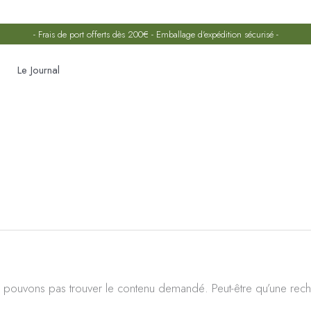
- Frais de port offerts dès 200€ - Emballage d'expédition sécurisé -
Le Journal
Rechercher :
 pouvons pas trouver le contenu demandé. Peut-être qu’une rech