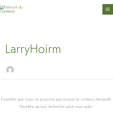
contenu
Aller
principal
au
contenu
Rechercher :
LarryHoirm
Il semble que nous ne pouvons pas trouver le contenu demandé.
Peut-être qu’une recherche peut vous aider.