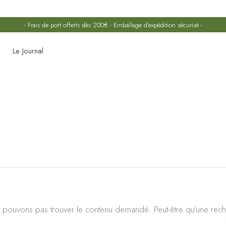
- Frais de port offerts dès 200€ - Emballage d'expédition sécurisé -
Le Journal
Rechercher :
 pouvons pas trouver le contenu demandé. Peut-être qu’une rech