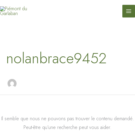
contenu
Aller
principal
au
contenu
Rechercher :
nolanbrace9452
Il semble que nous ne pouvons pas trouver le contenu demandé.
Peut-être qu’une recherche peut vous aider.