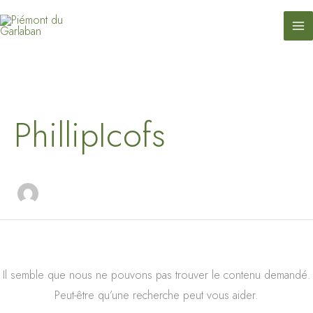
contenu
Aller
principal
au
contenu
Rechercher :
PhillipIcofs
Il semble que nous ne pouvons pas trouver le contenu demandé.
Peut-être qu’une recherche peut vous aider.