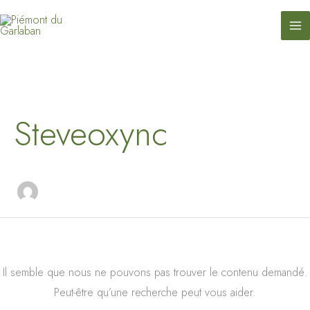
contenu
Aller
principal
au
contenu
Rechercher :
Steveoxync
Il semble que nous ne pouvons pas trouver le contenu demandé.
Peut-être qu’une recherche peut vous aider.