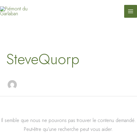
contenu
Aller
principal
au
contenu
Rechercher :
SteveQuorp
Il semble que nous ne pouvons pas trouver le contenu demandé.
Peut-être qu’une recherche peut vous aider.