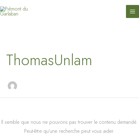
contenu
Aller
principal
au
contenu
Rechercher :
ThomasUnlam
Il semble que nous ne pouvons pas trouver le contenu demandé.
Peut-être qu’une recherche peut vous aider.