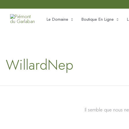
Aller
principal
au
Le Domaine
Boutique En Ligne
L
contenu
WillardNep
Il semble que nous ne