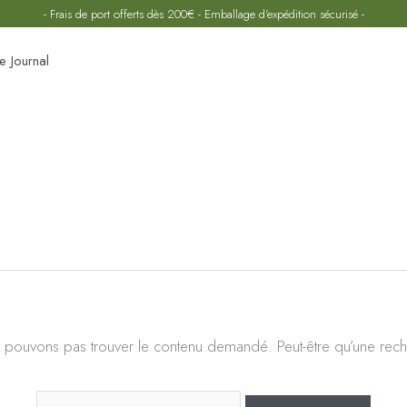
- Frais de port offerts dès 200€ - Emballage d'expédition sécurisé -
e Journal
Rechercher :
 pouvons pas trouver le contenu demandé. Peut-être qu’une rech