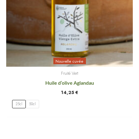
Nouvelle cuvée
Fruité Vert
Huile d’olive Aglandau
14,25
€
25cl
50cl