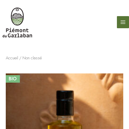
contenu
Aller
principal
au
contenu
Accueil
/ Non classé
BIO