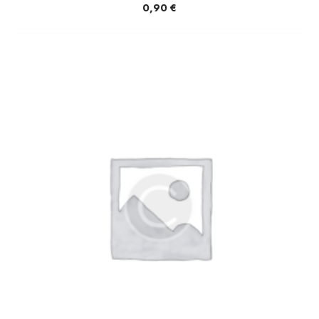
0,90
€