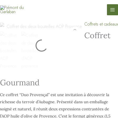
contenu
Coffret
Aller
principal
Gourmand
au
contenu
Coffrets et cadeaux
quantité
de
Coffret
Coffret
Gourmand
Gourmand
Ce coffret “Duo Provençal” est une invitation à découvrir la
richesse du terroir d’Aubagne. Présenté dans un emballage
soigné et naturel, il réunit deux expressions contrastées de
l’AOP huile d’olive de Provence. C’est le format généreux (1,5