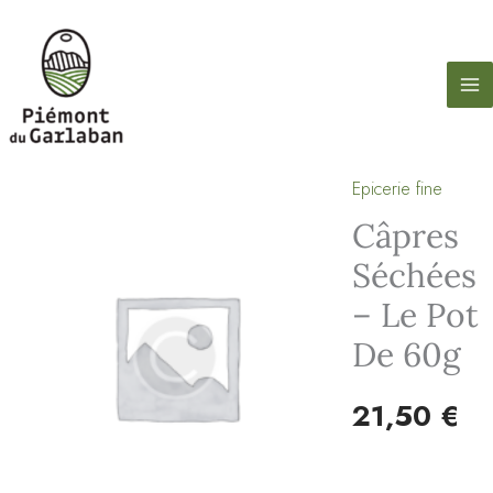
contenu
Câpres
Aller
principal
séchées
au
-
contenu
le
pot
de
Epicerie fine
quantité
60g
de
Câpres
Câpres
Séchées
séchées
– Le Pot
-
De 60g
le
pot
21,50
€
de
60g