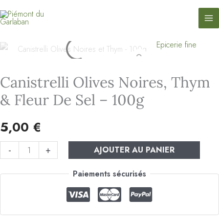
contenu
Canistrelli
Aller
principal
Olives
au
noires,
contenu
Epicerie fine
quantité
Thym
de
&
Canistrelli
Fleur
Canistrelli Olives Noires, Thym
Olives
de
& Fleur De Sel – 100g
noires,
Sel
Thym
-
5,00
€
&
100g
Fleur
-
+
AJOUTER AU PANIER
de
Paiements sécurisés
Sel
-
100g